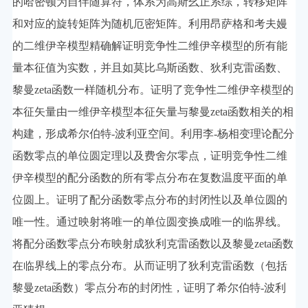
的哈密顿为自伴随算符，体系为高斯幺正系综，转移矩阵
和对应的旋转矩阵为随机厄密矩阵。利用昂萨格和考夫嫚
的二维伊辛模型精确解证明竞争性二维伊辛模型的所有能
量本征值为实数，并且如莫比乌斯函数、狄利克雷函数、
黎曼zeta函数一样随机分布。证明了竞争性二维伊辛模型的
本征矢量由一维伊辛模型本征矢量与黎曼zeta函数相关的相
构建，形成希尔伯特-波利亚空间。利用李-杨相变理论配分
函数零点的单位圆定理以及费舍尔零点，证明竞争性二维
伊辛模型的配分函数的所有零点分布在复数温度平面的单
位圆上。证明了配分函数零点分布的封闭性以及单位圆的
唯一性。通过映射将唯一的单位圆变换成唯一的临界线。
将配分函数零点分布映射成狄利克雷函数以及黎曼zeta函数
在临界线上的零点分布。从而证明了狄利克雷函数（包括
黎曼zeta函数）零点分布的封闭性，证明了希尔伯特-波利