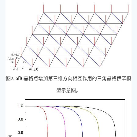
图
2.
6

6
晶格点增加第三维方向相互作用的三角晶格伊辛模
型示意图
。