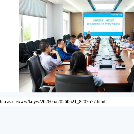
://hf.cas.cn/xww/kdyw/202605/t20260521_8207577.html