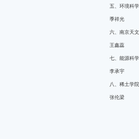
五、环境科
季祥光
六、南京天
王鑫蕊
七、能源科
李承宇
八、稀土学
张伦梁