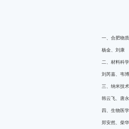
一、合肥物
杨金、刘康
二、材料科
刘芮嘉、韦
三、纳米技
韩云飞、唐
四、生物医
郑安然、柴