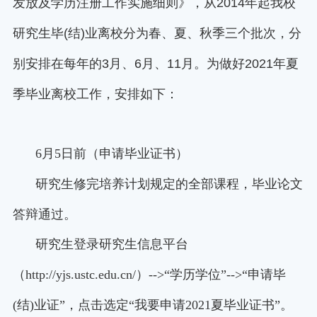
发放及学历注册工作实施细则》，从
2014
年起我校
研究生毕
(
结
)
业离校分为春、夏、秋季三个批次，分
别安排在每年的
3
月、
6
月、
11
月。为做好
2021
年夏
季毕业离校工作，安排如下：
6月5日前（申请毕业证书）
研究生修完培养计划规定的全部课程，毕业论文
答辩通过。
研究生登录研究生信息平台
（
http://yjs.ustc.edu.cn/
）
-->
“学历学位”
-->
“申请毕
(
结
)
业证”，点击选定“我要申请
2021
夏毕业证书”。