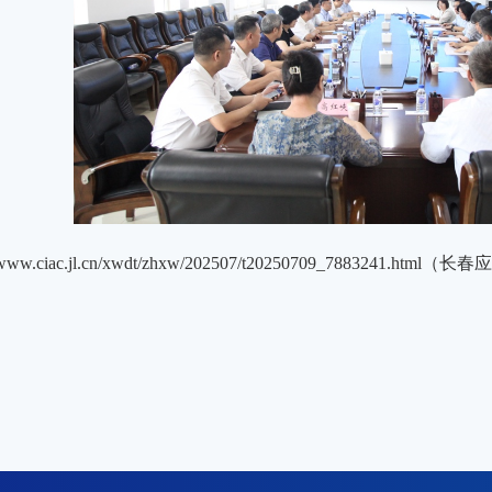
//www.ciac.jl.cn/xwdt/zhxw/202507/t20250709_7883241.html
（长春