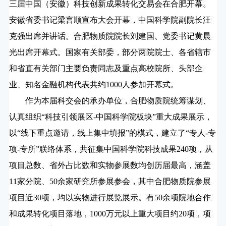
三届中国（安徽）科技创新成果转化交易会在合肥开幕。
安徽省委书记梁言顺宣布大会开幕，中国科学院副院长汪
克强出席并讲话。合肥物质院院长刘建国、党委书记黄晨
光出席开幕式。国家有关部委，部分两院院士、各省辖市
和省直有关部门主要负责同志及重点高校院所、头部企
业、知名金融机构代表共约
1000
人参加开幕式。
作为本届科交会的承办单位，合肥物质院统筹谋划、
认真组织“科技引领展区
-
中国科学院板块”重大成果展示，
以“线下重点邀请，线上集中填报”的模式，建立了“专人
-
专
项
-
专所”联络体系，共征集中国科学院科技成果
240
项，从
项目总数、省外占比数和实物参展数均创历届最高，涵盖
11
家分院、
50
余家研究所参展参会，其中合肥物质院参展
项目近
30
项，均以实物进行展览展示。有
50
余项院地合作
和成果转化项目落地，
1000
万元以上重大项目约
20
项，项